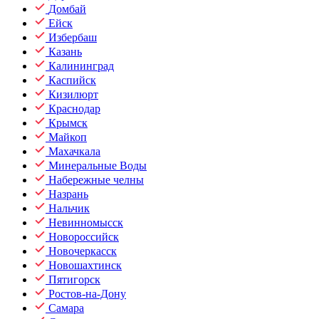
Домбай
Ейск
Избербаш
Казань
Калининград
Каспийск
Кизилюрт
Краснодар
Крымск
Майкоп
Махачкала
Минеральные Воды
Набережные челны
Назрань
Нальчик
Невинномысск
Новороссийск
Новочеркасск
Новошахтинск
Пятигорск
Ростов-на-Дону
Самара