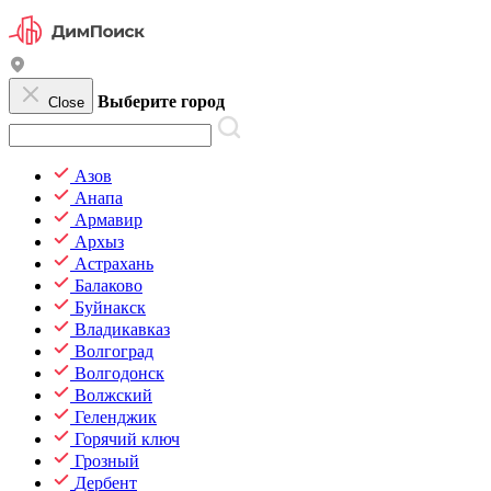
Выберите город
Close
Азов
Анапа
Армавир
Архыз
Астрахань
Балаково
Буйнакск
Владикавказ
Волгоград
Волгодонск
Волжский
Геленджик
Горячий ключ
Грозный
Дербент