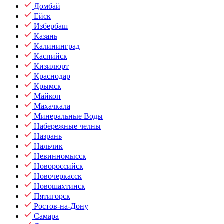
Домбай
Ейск
Избербаш
Казань
Калининград
Каспийск
Кизилюрт
Краснодар
Крымск
Майкоп
Махачкала
Минеральные Воды
Набережные челны
Назрань
Нальчик
Невинномысск
Новороссийск
Новочеркасск
Новошахтинск
Пятигорск
Ростов-на-Дону
Самара