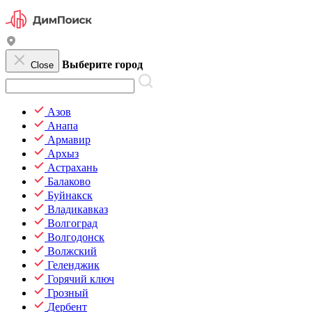
Выберите город
Close
Азов
Анапа
Армавир
Архыз
Астрахань
Балаково
Буйнакск
Владикавказ
Волгоград
Волгодонск
Волжский
Геленджик
Горячий ключ
Грозный
Дербент