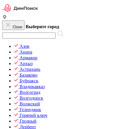
Выберите город
Close
Азов
Анапа
Армавир
Архыз
Астрахань
Балаково
Буйнакск
Владикавказ
Волгоград
Волгодонск
Волжский
Геленджик
Горячий ключ
Грозный
Дербент