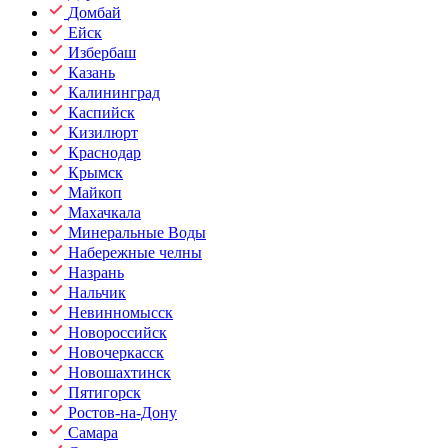
Домбай
Ейск
Избербаш
Казань
Калининград
Каспийск
Кизилюрт
Краснодар
Крымск
Майкоп
Махачкала
Минеральные Воды
Набережные челны
Назрань
Нальчик
Невинномысск
Новороссийск
Новочеркасск
Новошахтинск
Пятигорск
Ростов-на-Дону
Самара