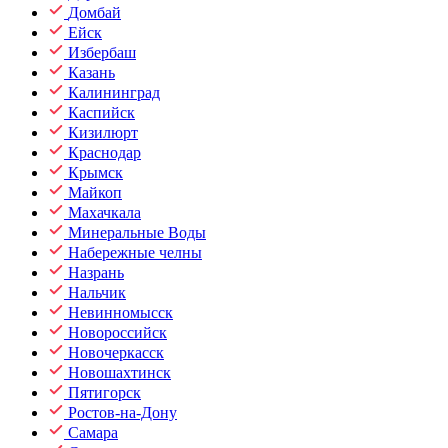
Домбай
Ейск
Избербаш
Казань
Калининград
Каспийск
Кизилюрт
Краснодар
Крымск
Майкоп
Махачкала
Минеральные Воды
Набережные челны
Назрань
Нальчик
Невинномысск
Новороссийск
Новочеркасск
Новошахтинск
Пятигорск
Ростов-на-Дону
Самара