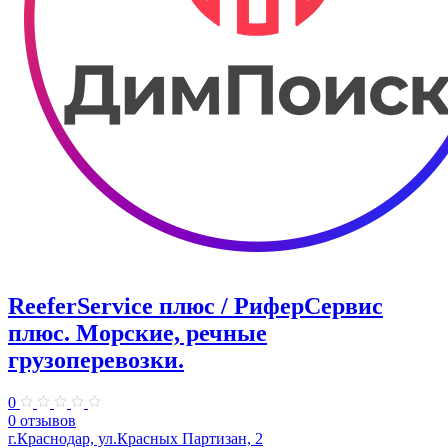
ReeferService плюс / РиферСервис
плюс. Морские, речные
грузоперевозки.
0
0 отзывов
г.Краснодар, ул.Красных Партизан, 2