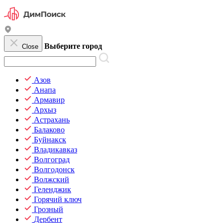
Выберите город
Close
Азов
Анапа
Армавир
Архыз
Астрахань
Балаково
Буйнакск
Владикавказ
Волгоград
Волгодонск
Волжский
Геленджик
Горячий ключ
Грозный
Дербент