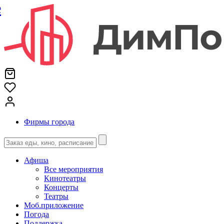
е
Фирмы города
Афиша
Все мероприятия
Кинотеатры
Концерты
Театры
Моб.приложение
Погода
Поддержка