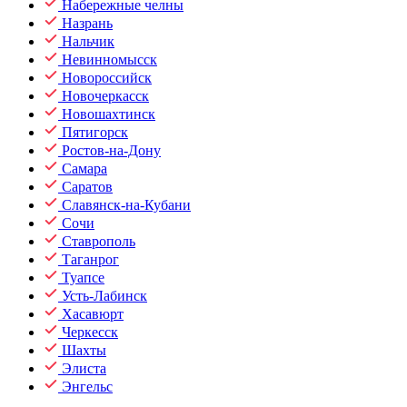
Набережные челны
Назрань
Нальчик
Невинномысск
Новороссийск
Новочеркасск
Новошахтинск
Пятигорск
Ростов-на-Дону
Самара
Саратов
Славянск-на-Кубани
Сочи
Ставрополь
Таганрог
Туапсе
Усть-Лабинск
Хасавюрт
Черкесск
Шахты
Элиста
Энгельс