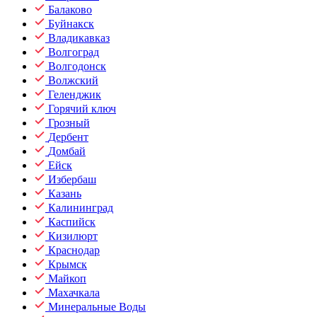
Балаково
Буйнакск
Владикавказ
Волгоград
Волгодонск
Волжский
Геленджик
Горячий ключ
Грозный
Дербент
Домбай
Ейск
Избербаш
Казань
Калининград
Каспийск
Кизилюрт
Краснодар
Крымск
Майкоп
Махачкала
Минеральные Воды