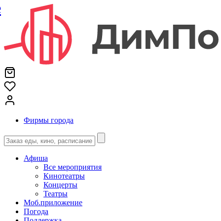
е
Фирмы города
Афиша
Все мероприятия
Кинотеатры
Концерты
Театры
Моб.приложение
Погода
Поддержка