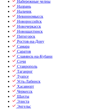
Набережные челны
Назрань
Нальчик
Невинномысск
Новороссийск
Новочеркасск
Новошахтинск
Пятигорск
Ростов-на-Дону
Самара
Саратов
Славянск-на-Кубани
Сочи
Ставрополь
Таганрог
Туапсе
Усть-Лабинск
Хасавюрт
Черкесск
Шахты
Элиста
Энгельс