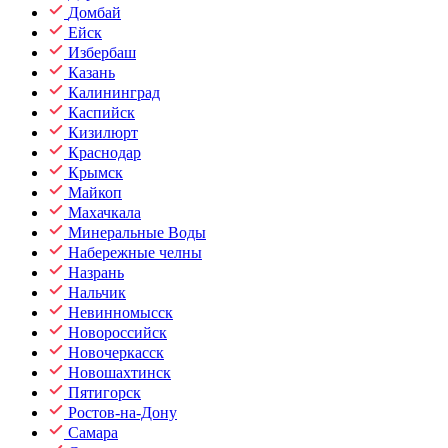
Домбай
Ейск
Избербаш
Казань
Калининград
Каспийск
Кизилюрт
Краснодар
Крымск
Майкоп
Махачкала
Минеральные Воды
Набережные челны
Назрань
Нальчик
Невинномысск
Новороссийск
Новочеркасск
Новошахтинск
Пятигорск
Ростов-на-Дону
Самара