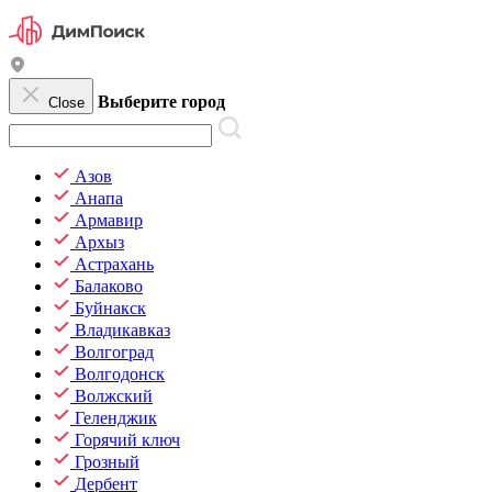
Выберите город
Close
Азов
Анапа
Армавир
Архыз
Астрахань
Балаково
Буйнакск
Владикавказ
Волгоград
Волгодонск
Волжский
Геленджик
Горячий ключ
Грозный
Дербент