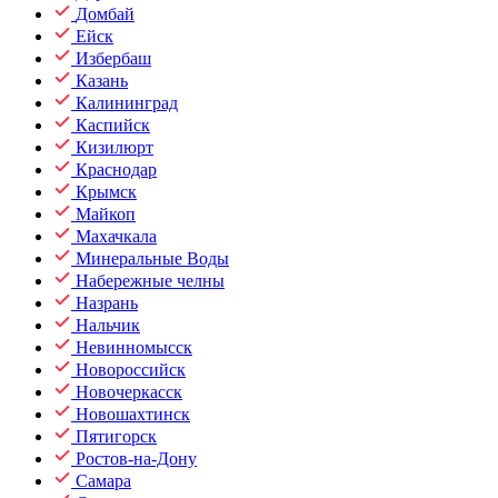
Домбай
Ейск
Избербаш
Казань
Калининград
Каспийск
Кизилюрт
Краснодар
Крымск
Майкоп
Махачкала
Минеральные Воды
Набережные челны
Назрань
Нальчик
Невинномысск
Новороссийск
Новочеркасск
Новошахтинск
Пятигорск
Ростов-на-Дону
Самара