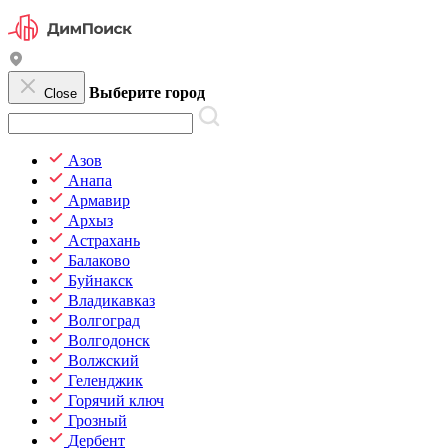
Выберите город
Close
Азов
Анапа
Армавир
Архыз
Астрахань
Балаково
Буйнакск
Владикавказ
Волгоград
Волгодонск
Волжский
Геленджик
Горячий ключ
Грозный
Дербент