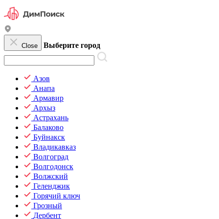
Выберите город
Close
Азов
Анапа
Армавир
Архыз
Астрахань
Балаково
Буйнакск
Владикавказ
Волгоград
Волгодонск
Волжский
Геленджик
Горячий ключ
Грозный
Дербент