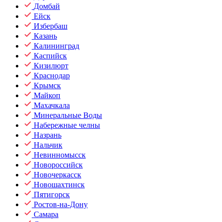
Домбай
Ейск
Избербаш
Казань
Калининград
Каспийск
Кизилюрт
Краснодар
Крымск
Майкоп
Махачкала
Минеральные Воды
Набережные челны
Назрань
Нальчик
Невинномысск
Новороссийск
Новочеркасск
Новошахтинск
Пятигорск
Ростов-на-Дону
Самара