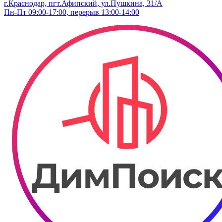
г.Краснодар, пгт.Афипский, ул.Пушкина, 31/А
Пн-Пт 09:00-17:00, перерыв 13:00-14:00