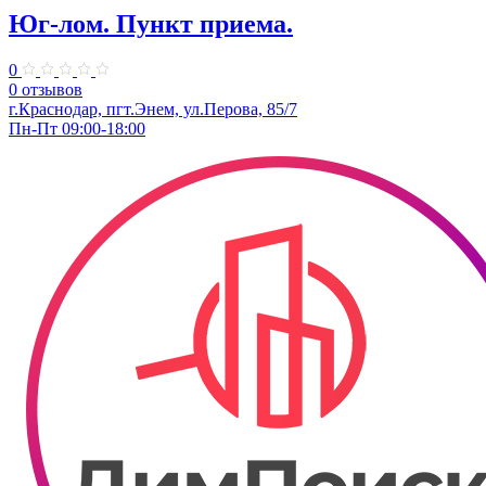
Юг-лом. Пункт приема.
0
0 отзывов
г.Краснодар, пгт.Энем, ул.Перова, 85/7
Пн-Пт 09:00-18:00