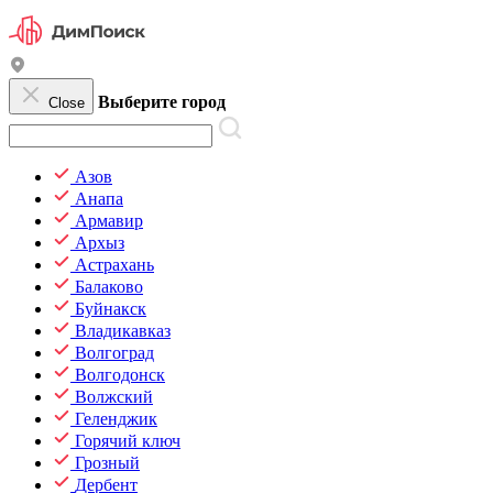
Выберите город
Close
Азов
Анапа
Армавир
Архыз
Астрахань
Балаково
Буйнакск
Владикавказ
Волгоград
Волгодонск
Волжский
Геленджик
Горячий ключ
Грозный
Дербент