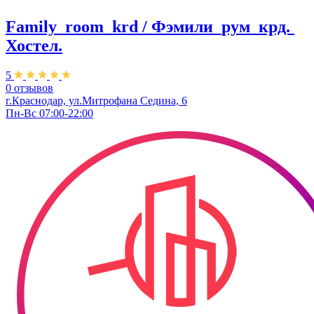
Family_room_krd / Фэмили_рум_крд. ​
Хостел.
5
0 отзывов
г.Краснодар, ул.Митрофана Седина, 6
Пн-Вс 07:00-22:00