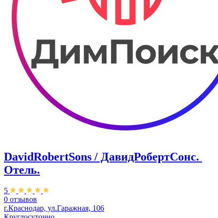
DavidRobertSons / ДавидРобертСонс. ​
Отель.
5
0 отзывов
г.Краснодар, ул.Гаражная, 106
Круглосуточно