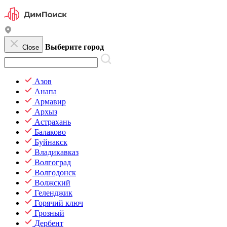
Выберите город
Close
Азов
Анапа
Армавир
Архыз
Астрахань
Балаково
Буйнакск
Владикавказ
Волгоград
Волгодонск
Волжский
Геленджик
Горячий ключ
Грозный
Дербент