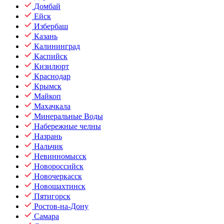
Домбай
Ейск
Избербаш
Казань
Калининград
Каспийск
Кизилюрт
Краснодар
Крымск
Майкоп
Махачкала
Минеральные Воды
Набережные челны
Назрань
Нальчик
Невинномысск
Новороссийск
Новочеркасск
Новошахтинск
Пятигорск
Ростов-на-Дону
Самара