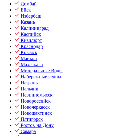
Домбай
Ейск
Избербаш
Казань
Калининград
Каспийск
Кизилюрт
Краснодар
Крымск
Майкоп
Махачкала
Минеральные Воды
Набережные челны
Назрань
Нальчик
Невинномысск
Новороссийск
Новочеркасск
Новошахтинск
Пятигорск
Ростов-на-Дону
Самара