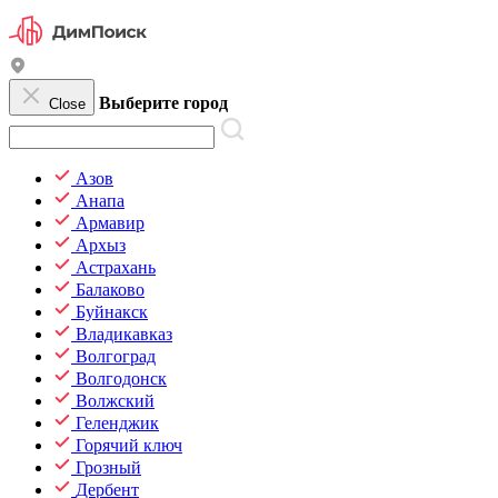
Выберите город
Close
Азов
Анапа
Армавир
Архыз
Астрахань
Балаково
Буйнакск
Владикавказ
Волгоград
Волгодонск
Волжский
Геленджик
Горячий ключ
Грозный
Дербент