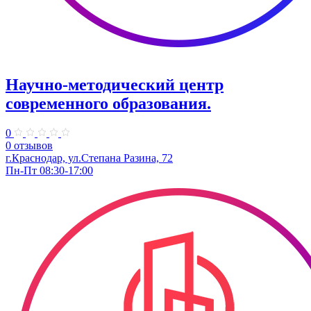
Научно-методический центр
современного образования.
0
0 отзывов
г.Краснодар, ул.​Степана Разина, 72
Пн-Пт 08:30-17:00