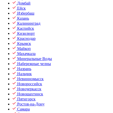
Домбай
Ейск
Избербаш
Казань
Калининград
Каспийск
Кизилюрт
Краснодар
Крымск
Майкоп
Махачкала
Минеральные Воды
Набережные челны
Назрань
Нальчик
Невинномысск
Новороссийск
Новочеркасск
Новошахтинск
Пятигорск
Ростов-на-Дону
Самара