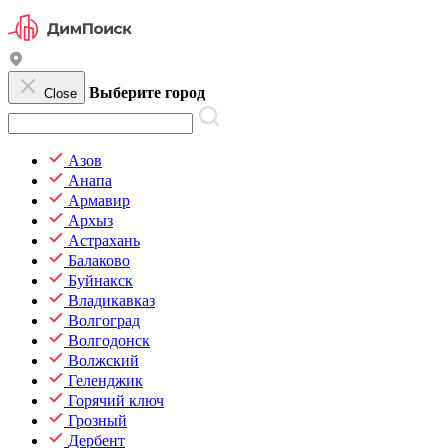
Выберите город
Close
Азов
Анапа
Армавир
Архыз
Астрахань
Балаково
Буйнакск
Владикавказ
Волгоград
Волгодонск
Волжский
Геленджик
Горячий ключ
Грозный
Дербент