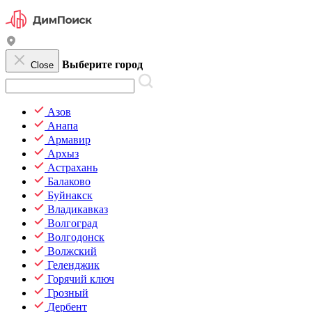
Выберите город
Close
Азов
Анапа
Армавир
Архыз
Астрахань
Балаково
Буйнакск
Владикавказ
Волгоград
Волгодонск
Волжский
Геленджик
Горячий ключ
Грозный
Дербент