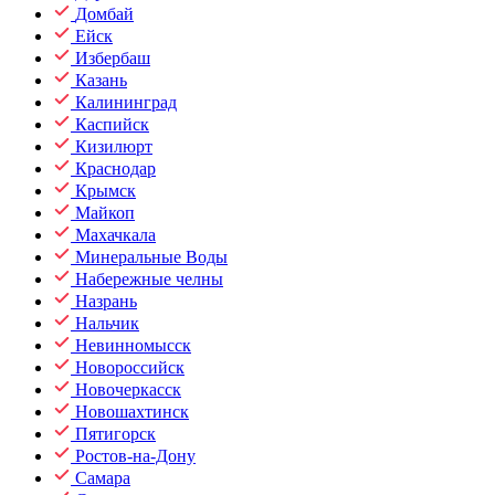
Домбай
Ейск
Избербаш
Казань
Калининград
Каспийск
Кизилюрт
Краснодар
Крымск
Майкоп
Махачкала
Минеральные Воды
Набережные челны
Назрань
Нальчик
Невинномысск
Новороссийск
Новочеркасск
Новошахтинск
Пятигорск
Ростов-на-Дону
Самара