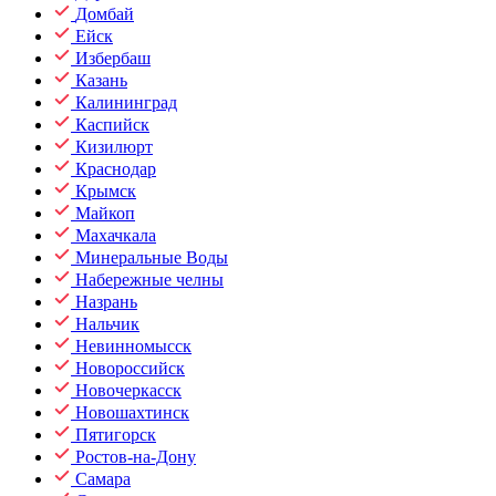
Домбай
Ейск
Избербаш
Казань
Калининград
Каспийск
Кизилюрт
Краснодар
Крымск
Майкоп
Махачкала
Минеральные Воды
Набережные челны
Назрань
Нальчик
Невинномысск
Новороссийск
Новочеркасск
Новошахтинск
Пятигорск
Ростов-на-Дону
Самара