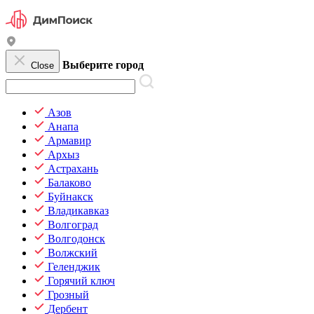
Выберите город
Close
Азов
Анапа
Армавир
Архыз
Астрахань
Балаково
Буйнакск
Владикавказ
Волгоград
Волгодонск
Волжский
Геленджик
Горячий ключ
Грозный
Дербент