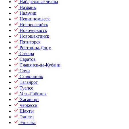
Набережные челны
Назрань
Нальчик
Невинномысск
Новороссийск
Новочеркасск
Новошахтинск
Пятигорск
Ростов-на-Дону
Самара
Саратов
Славянск-на-Кубани
Сочи
Ставрополь
Таганрог
Туапсе
Усть-Лабинск
Хасавюрт
Черкесск
Шахты
Элиста
Энгельс