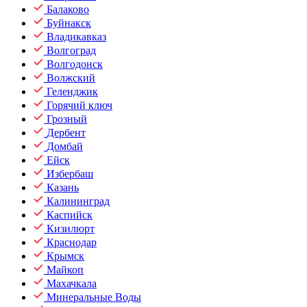
Балаково
Буйнакск
Владикавказ
Волгоград
Волгодонск
Волжский
Геленджик
Горячий ключ
Грозный
Дербент
Домбай
Ейск
Избербаш
Казань
Калининград
Каспийск
Кизилюрт
Краснодар
Крымск
Майкоп
Махачкала
Минеральные Воды