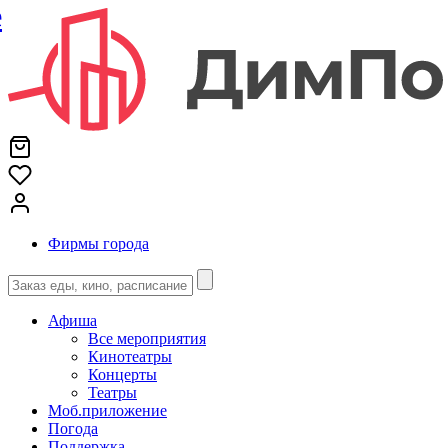
е
Фирмы города
Афиша
Все мероприятия
Кинотеатры
Концерты
Театры
Моб.приложение
Погода
Поддержка