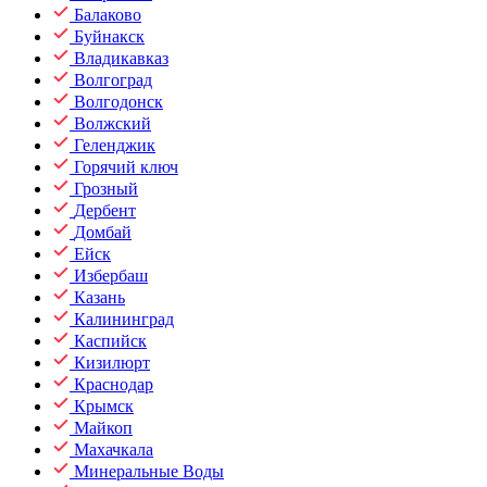
Балаково
Буйнакск
Владикавказ
Волгоград
Волгодонск
Волжский
Геленджик
Горячий ключ
Грозный
Дербент
Домбай
Ейск
Избербаш
Казань
Калининград
Каспийск
Кизилюрт
Краснодар
Крымск
Майкоп
Махачкала
Минеральные Воды