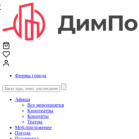
е
Фирмы города
Афиша
Все мероприятия
Кинотеатры
Концерты
Театры
Моб.приложение
Погода
Поддержка