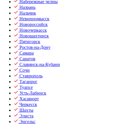
Набережные челны
Назрань
Нальчик
Невинномысск
Новороссийск
Новочеркасск
Новошахтинск
Пятигорск
Ростов-на-Дону
Самара
Саратов
Славянск-на-Кубани
Сочи
Ставрополь
Таганрог
Туапсе
Усть-Лабинск
Хасавюрт
Черкесск
Шахты
Элиста
Энгельс