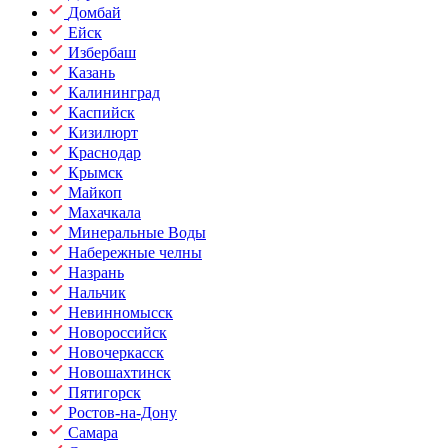
Домбай
Ейск
Избербаш
Казань
Калининград
Каспийск
Кизилюрт
Краснодар
Крымск
Майкоп
Махачкала
Минеральные Воды
Набережные челны
Назрань
Нальчик
Невинномысск
Новороссийск
Новочеркасск
Новошахтинск
Пятигорск
Ростов-на-Дону
Самара