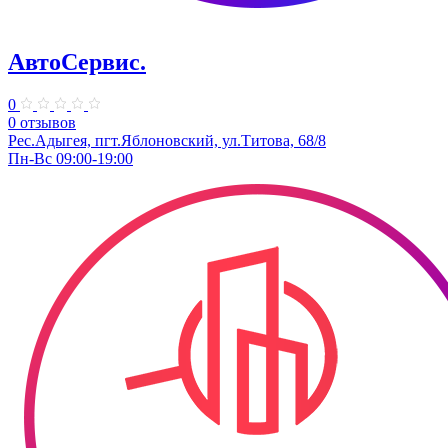
АвтоСервис.
0
0 отзывов
Рес.Адыгея, пгт.Яблоновский, ул.Титова, 68/8
Пн-Вс 09:00-19:00