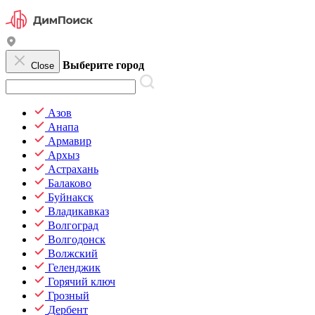
Выберите город
Close
Азов
Анапа
Армавир
Архыз
Астрахань
Балаково
Буйнакск
Владикавказ
Волгоград
Волгодонск
Волжский
Геленджик
Горячий ключ
Грозный
Дербент