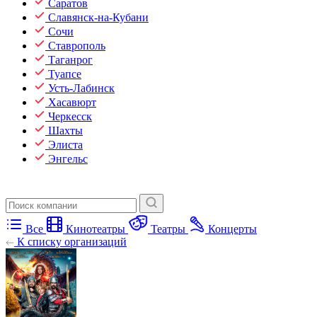
Саратов
Славянск-на-Кубани
Сочи
Ставрополь
Таганрог
Туапсе
Усть-Лабинск
Хасавюрт
Черкесск
Шахты
Элиста
Энгельс
Все
Кинотеатры
Театры
Концерты
К списку организаций