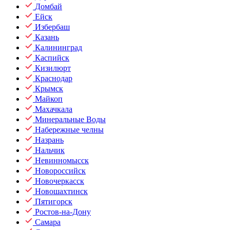
Домбай
Ейск
Избербаш
Казань
Калининград
Каспийск
Кизилюрт
Краснодар
Крымск
Майкоп
Махачкала
Минеральные Воды
Набережные челны
Назрань
Нальчик
Невинномысск
Новороссийск
Новочеркасск
Новошахтинск
Пятигорск
Ростов-на-Дону
Самара