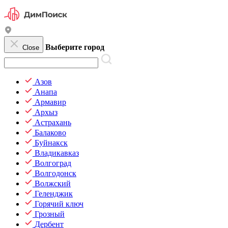
Выберите город
Close
Азов
Анапа
Армавир
Архыз
Астрахань
Балаково
Буйнакск
Владикавказ
Волгоград
Волгодонск
Волжский
Геленджик
Горячий ключ
Грозный
Дербент