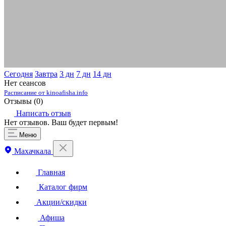
Сегодня
Завтра
3 дн
7 дн
14 дн
Нет сеансов
Расписание от kinoafisha.info
Отзывы (
0
)
Написать отзыв
Нет отзывов. Ваш будет первым!
Меню
Махачкала
Главная
Каталог фирм
Акции/скидки
Афиша