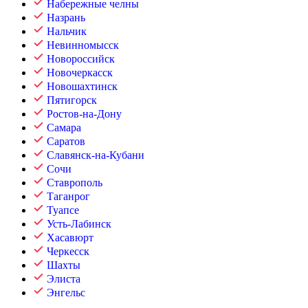
Набережные челны
Назрань
Нальчик
Невинномысск
Новороссийск
Новочеркасск
Новошахтинск
Пятигорск
Ростов-на-Дону
Самара
Саратов
Славянск-на-Кубани
Сочи
Ставрополь
Таганрог
Туапсе
Усть-Лабинск
Хасавюрт
Черкесск
Шахты
Элиста
Энгельс