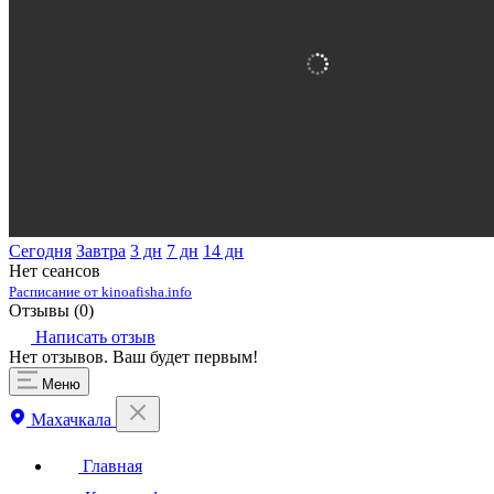
Сегодня
Завтра
3 дн
7 дн
14 дн
Нет сеансов
Расписание от kinoafisha.info
Отзывы (
0
)
Написать отзыв
Нет отзывов. Ваш будет первым!
Меню
Махачкала
Главная