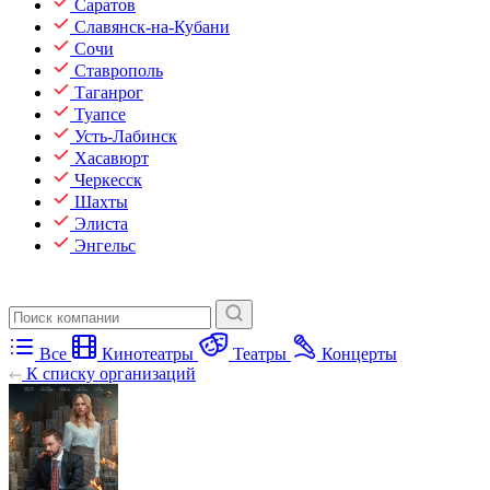
Саратов
Славянск-на-Кубани
Сочи
Ставрополь
Таганрог
Туапсе
Усть-Лабинск
Хасавюрт
Черкесск
Шахты
Элиста
Энгельс
Все
Кинотеатры
Театры
Концерты
К списку организаций