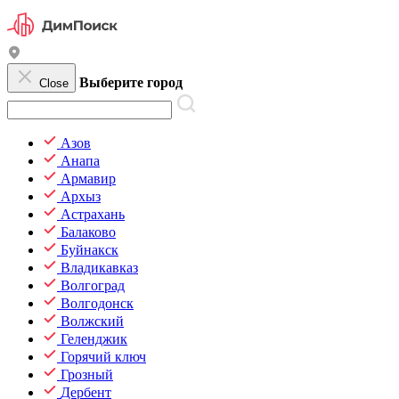
Выберите город
Close
Азов
Анапа
Армавир
Архыз
Астрахань
Балаково
Буйнакск
Владикавказ
Волгоград
Волгодонск
Волжский
Геленджик
Горячий ключ
Грозный
Дербент