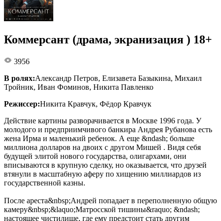
Коммерсант (драма, экранизация ) 18+
3956
В ролях:
Александр Петров, Елизавета Базыкина, Михаил
Тройник, Иван Фоминов, Никита Павленко
Режиссер:
Никита Кравчук, Фёдор Кравчук
Действие картины разворачивается в Москве 1996 года. У
молодого и предприимчивого банкира Андрея Рубанова есть
жена Ирма и маленький ребенок. А еще &ndash; больше
миллиона долларов на двоих с другом Мишей . Видя себя
будущей элитой нового государства, олигархами, они
вписываются в крупную сделку, но оказывается, что друзей
втянули в масштабную аферу по хищению миллиардов из
государственной казны.
После ареста&nbsp;Андрей попадает в переполненную общую
камеру&nbsp;&laquo;Матросской тишины&raquo; &ndash;
настоящее чистилище, где ему предстоит стать другим