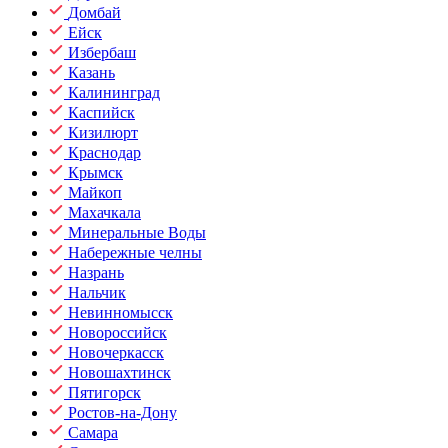
Домбай
Ейск
Избербаш
Казань
Калининград
Каспийск
Кизилюрт
Краснодар
Крымск
Майкоп
Махачкала
Минеральные Воды
Набережные челны
Назрань
Нальчик
Невинномысск
Новороссийск
Новочеркасск
Новошахтинск
Пятигорск
Ростов-на-Дону
Самара