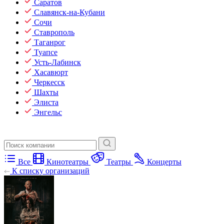
Саратов
Славянск-на-Кубани
Сочи
Ставрополь
Таганрог
Туапсе
Усть-Лабинск
Хасавюрт
Черкесск
Шахты
Элиста
Энгельс
Все
Кинотеатры
Театры
Концерты
К списку организаций