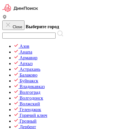
Выберите город
Close
Азов
Анапа
Армавир
Архыз
Астрахань
Балаково
Буйнакск
Владикавказ
Волгоград
Волгодонск
Волжский
Геленджик
Горячий ключ
Грозный
Дербент