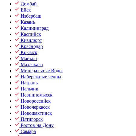
Домбай
Ейск
Избербаш
Казань
Калининград
Каспийск
Кизилюрт
Краснодар
Крымск
Майкоп
Махачкала
Минеральные Воды
Набережные челны
Назрань
Нальчик
Невинномысск
Новороссийск
Новочеркасск
Новошахтинск
Пятигорск
Ростов-на-Дону
Самара