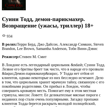
Суини Тодд, демон-парикмахер.
Возвращение (ужасы, триллер) 18+
934
В ролях:
Терри Берд, Джо Дайсон, Александр Симкин, Steven
Brandon, Lee Brown, Samantha Anderson, Тоби Винн-Дэвис
Режиссер:
Стивен М. Смит
В Лондоне есть легендарный цирюльник &ndash; Суини Тодд.
Лезвие его бритвы бреет так чисто, что в народе его прозвали
&laquo;Демон-парикмахер&raquo;. У Тодда нет отбоя от
клиентов, однако некоторые из них бесследно исчезают. Дело
в том, что цирюльник хранит мрачную тайну, связанную с его
покойными родителями. Он прибыл в Лондон, чтобы
совершить кровавую месть. Помогает ему в этом местная
стряпуха, миссис Ловетт. Ее деликатесные мясные пироги с
недавних пор стали очень популярными. Загадку пропажи
клиентов Тодда берется раскрыть молодой полицейский,