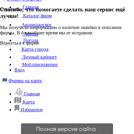
Главная
Спасибо, что помогаете сделать наш сервис ещё
Отменить
лучше!
Каталог фирм
Акции/скидки
Мы получили информацию о наличии ошибки в описании
фирмы. В ближайшее время мы ее исправим.
Афиша
Погода
Вернуться к фирме
Карта города
Личный кабинет
Моб.приложение
Вход
Фирмы на карте
Главная
Карта
Избранное