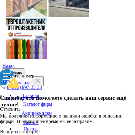
Назад
Меню
Выберите номер
Махачкала
8 (918) 997-23-33
Главная
Спасибо, что помогаете сделать наш сервис ещё
8 (928) 401-82-41
лучше!
Каталог фирм
Отменить
Акции/скидки
Мы получили информацию о наличии ошибки в описании
фирмы. В ближайшее время мы ее исправим.
Афиша
Погода
Вернуться к фирме