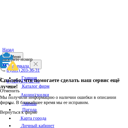
Назад
Меню
Выберите номер
Махачкала
8 (861) 203-36-31
Главная
Спасибо, что помогаете сделать наш сервис ещё
8 (928) 431-22-43
лучше!
Каталог фирм
Отменить
Акции/скидки
Мы получили информацию о наличии ошибки в описании
фирмы. В ближайшее время мы ее исправим.
Афиша
Погода
Вернуться к фирме
Карта города
Личный кабинет