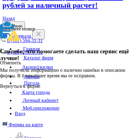
рублей за наличный расчет!
Назад
Меню
Выберите номер
Махачкала
8 (961) 594-31-31
Главная
Спасибо, что помогаете сделать наш сервис ещё
8 (928) 205-55-12
лучше!
Каталог фирм
Отменить
Акции/скидки
Мы получили информацию о наличии ошибки в описании
фирмы. В ближайшее время мы ее исправим.
Афиша
Погода
Вернуться к фирме
Карта города
Личный кабинет
Моб.приложение
Вход
Фирмы на карте