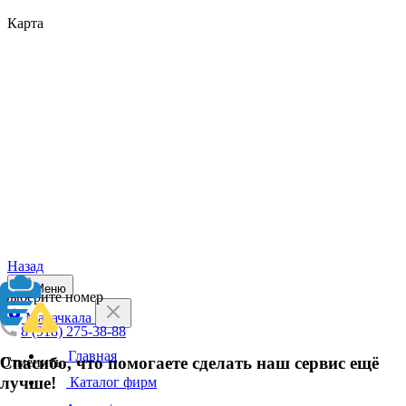
Карта
Назад
Меню
Выберите номер
Махачкала
8 (918) 275-38-88
Главная
Спасибо, что помогаете сделать наш сервис ещё
Отменить
лучше!
Каталог фирм