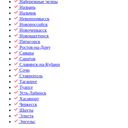
Набережные челны
Назрань
Нальчик
Невинномысск
Новороссийск
Новочеркасск
Новошахтинск
Пятигорск
Ростов-на-Дону
Самара
Саратов
Славянск-на-Кубани
Сочи
Ставрополь
Таганрог
Туапсе
Усть-Лабинск
Хасавюрт
Черкесск
Шахты
Элиста
Энгельс