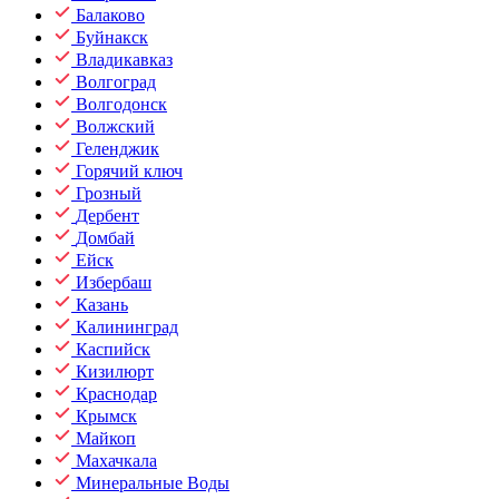
Балаково
Буйнакск
Владикавказ
Волгоград
Волгодонск
Волжский
Геленджик
Горячий ключ
Грозный
Дербент
Домбай
Ейск
Избербаш
Казань
Калининград
Каспийск
Кизилюрт
Краснодар
Крымск
Майкоп
Махачкала
Минеральные Воды