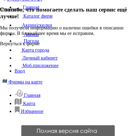
Главная
Спасибо, что помогаете сделать наш сервис ещё
Отменить
лучше!
Каталог фирм
Акции/скидки
Мы получили информацию о наличии ошибки в описании
фирмы. В ближайшее время мы ее исправим.
Афиша
Погода
Вернуться к фирме
Карта города
Личный кабинет
Моб.приложение
Вход
Фирмы на карте
Главная
Карта
Избранное