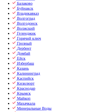
Балаково
Буйнакск
Владикавказ
Волгоград
Волгодонск
Волжский
Геленджик
Горячий ключ
Грозный
Дербент
Домбай
Ейск
Избербаш
Казань
Калининград
Каспийск
Кизилюрт
Краснодар
Крымск
Майкоп
Махачкала
Минеральные Воды