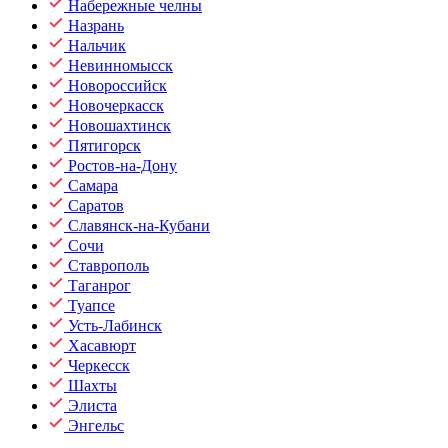
Набережные челны
Назрань
Нальчик
Невинномысск
Новороссийск
Новочеркасск
Новошахтинск
Пятигорск
Ростов-на-Дону
Самара
Саратов
Славянск-на-Кубани
Сочи
Ставрополь
Таганрог
Туапсе
Усть-Лабинск
Хасавюрт
Черкесск
Шахты
Элиста
Энгельс