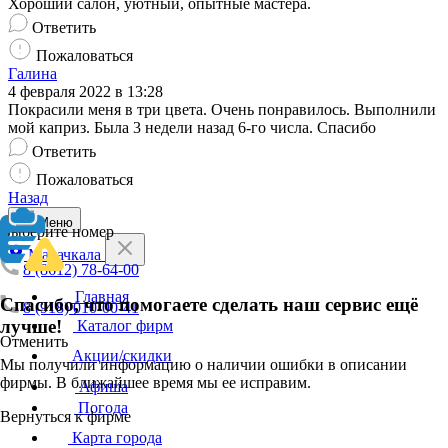
Хороший салон, уютный, опытные мастера.
Ответить
Пожаловаться
Галина
4 февраля 2022 в 13:28
Покрасили меня в три цвета. Очень понравилось. Выполнили
мой каприз. Была 3 недели назад 6-го числа. Спасибо
Ответить
Пожаловаться
Назад
Меню
Выберите номер
Махачкала
8 (8612) 78-64-00
Главная
Спасибо, что помогаете сделать наш сервис ещё
8 (918) 010-00-41
лучше!
Каталог фирм
Отменить
Акции/скидки
Мы получили информацию о наличии ошибки в описании
фирмы. В ближайшее время мы ее исправим.
Афиша
Погода
Вернуться к фирме
Карта города