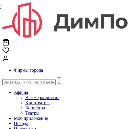
е
Фирмы города
Афиша
Все мероприятия
Кинотеатры
Концерты
Театры
Моб.приложение
Погода
Поддержка