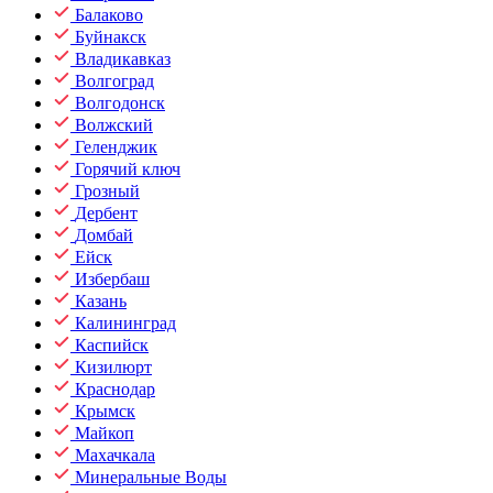
Балаково
Буйнакск
Владикавказ
Волгоград
Волгодонск
Волжский
Геленджик
Горячий ключ
Грозный
Дербент
Домбай
Ейск
Избербаш
Казань
Калининград
Каспийск
Кизилюрт
Краснодар
Крымск
Майкоп
Махачкала
Минеральные Воды