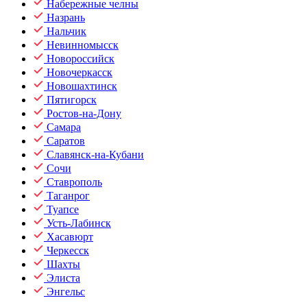
Набережные челны
Назрань
Нальчик
Невинномысск
Новороссийск
Новочеркасск
Новошахтинск
Пятигорск
Ростов-на-Дону
Самара
Саратов
Славянск-на-Кубани
Сочи
Ставрополь
Таганрог
Туапсе
Усть-Лабинск
Хасавюрт
Черкесск
Шахты
Элиста
Энгельс