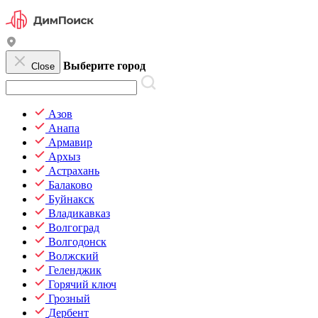
Выберите город
Close
Азов
Анапа
Армавир
Архыз
Астрахань
Балаково
Буйнакск
Владикавказ
Волгоград
Волгодонск
Волжский
Геленджик
Горячий ключ
Грозный
Дербент