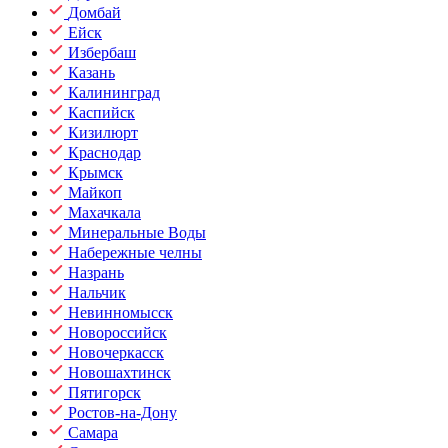
Домбай
Ейск
Избербаш
Казань
Калининград
Каспийск
Кизилюрт
Краснодар
Крымск
Майкоп
Махачкала
Минеральные Воды
Набережные челны
Назрань
Нальчик
Невинномысск
Новороссийск
Новочеркасск
Новошахтинск
Пятигорск
Ростов-на-Дону
Самара