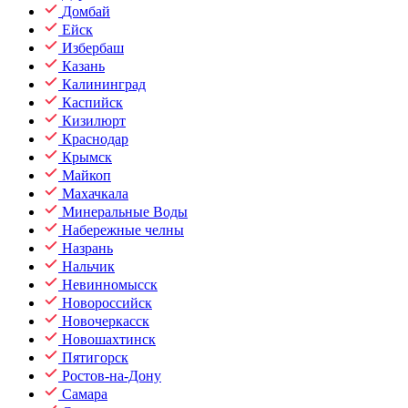
Домбай
Ейск
Избербаш
Казань
Калининград
Каспийск
Кизилюрт
Краснодар
Крымск
Майкоп
Махачкала
Минеральные Воды
Набережные челны
Назрань
Нальчик
Невинномысск
Новороссийск
Новочеркасск
Новошахтинск
Пятигорск
Ростов-на-Дону
Самара