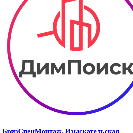
БризСпецМонтаж. Изыскательская