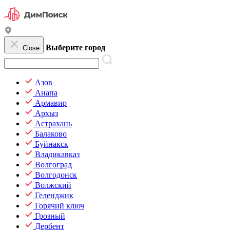
Выберите город
Close
Азов
Анапа
Армавир
Архыз
Астрахань
Балаково
Буйнакск
Владикавказ
Волгоград
Волгодонск
Волжский
Геленджик
Горячий ключ
Грозный
Дербент