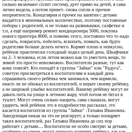
сильно включают сплит систему, дует прямо на детей, я сама
лично видела, а потом привет- снова сопли и прочии
неприятности. Концелярия и прочее на занятия с детьми
выдаётся в минимальных колличествах, поэтому постоянные
поборы с родителей, и не только на развивашки, салфетки и
т.п, а ещё например ремонт кондиционера 5000, покупка
нового принтера 8000, и помимо этого, постоянно что то надо
сделать, покрасить, побелить, вскопать, помыть, как будто
родителям больше делать нечего. Кормят плохо и невкусно,
ребёнок практически голодный ходил целый день. Шкафчики
на 2- 3 человека, если летом можно как то уместить вещи, то
зимой это просто невозможно. Воспитатели разные, тут как
кому повезёт. Кто попадёт в группы "Зайки" или "Радуга",
советую присмотреться к воспитателям и каждый день
спрашивать своего ребёнка чем занимался, чем кормили,
никто ли не обижал из воспитателей, и верьте своему ребёнку,
а не широкой улыбке воспитателей. Вашему ребёнку могут не
давать пить на улице в летнюю жару, чтоб потом не бегал в
туалет. Могут очень сильно наорать, сама слышала, могут
ударить, мой ребёнок это в подробностях рассказал, это
касается воспитателя из группы "Зайки" -Татьяна Ивановна.
Заведующая никак на это не реагирует, а только поощряет
таких воспитателей, раз Татьяна Ивановна до сих пор
работает с детьми.... Воспитатели не особо смотрят за детьми,
особенно на улице, могут запросто потерять ребёнка, так как