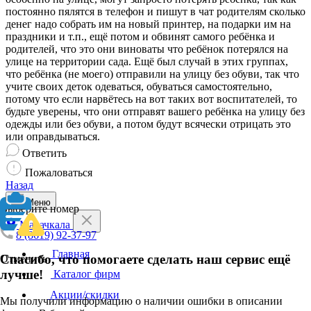
постоянно пялятся в телефон и пишут в чат родителям сколько
денег надо собрать им на новый принтер, на подарки им на
праздники и т.п., ещё потом и обвинят самого ребёнка и
родителей, что это они виноваты что ребёнок потерялся на
улице на территории сада. Ещё был случай в этих группах,
что ребёнка (не моего) отправили на улицу без обуви, так что
учите своих деток одеваться, обуваться самостоятельно,
потому что если нарвётесь на вот таких вот воспитателей, то
будьте уверены, что они отправят вашего ребёнка на улицу без
одежды или без обуви, а потом будут всячески отрицать это
или оправдываться.
Ответить
Пожаловаться
Назад
Меню
Выберите номер
Махачкала
8 (8619) 92-37-97
Главная
Спасибо, что помогаете сделать наш сервис ещё
Отменить
лучше!
Каталог фирм
Акции/скидки
Мы получили информацию о наличии ошибки в описании