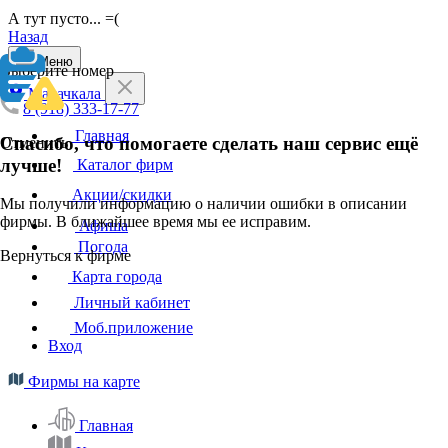
А тут пусто... =(
Назад
Меню
Выберите номер
Махачкала
8 (918) 333-17-77
Главная
Спасибо, что помогаете сделать наш сервис ещё
Отменить
лучше!
Каталог фирм
Акции/скидки
Мы получили информацию о наличии ошибки в описании
фирмы. В ближайшее время мы ее исправим.
Афиша
Погода
Вернуться к фирме
Карта города
Личный кабинет
Моб.приложение
Вход
Фирмы на карте
Главная