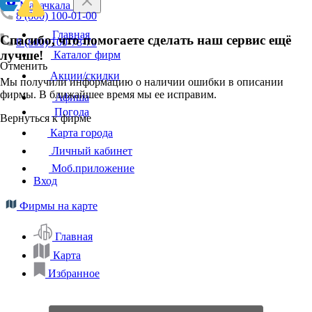
Махачкала
8 (800) 100-01-00
Главная
Спасибо, что помогаете сделать наш сервис ещё
8 (800) 100-78-70
лучше!
Каталог фирм
Отменить
Акции/скидки
Мы получили информацию о наличии ошибки в описании
фирмы. В ближайшее время мы ее исправим.
Афиша
Погода
Вернуться к фирме
Карта города
Личный кабинет
Моб.приложение
Вход
Фирмы на карте
Главная
Карта
Избранное