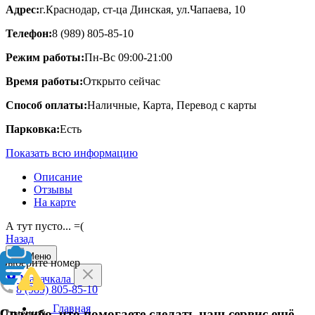
Адрес:
г.Краснодар, ст-ца Динская, ул.Чапаева, 10
Телефон:
8 (989) 805-85-10
Режим работы:
Пн-Вс 09:00-21:00
Время работы:
Открыто сейчас
Способ оплаты:
Наличные, Карта, Перевод с карты
Парковка:
Есть
Показать всю информацию
Описание
Отзывы
На карте
А тут пусто... =(
Назад
Меню
Выберите номер
Махачкала
8 (989) 805-85-10
Главная
Спасибо, что помогаете сделать наш сервис ещё
Отменить