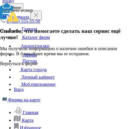
Назад
Меню
Выберите номер
Махачкала
8 (800) 555-55-50
Главная
Спасибо, что помогаете сделать наш сервис ещё
Отменить
лучше!
Каталог фирм
Акции/скидки
Мы получили информацию о наличии ошибки в описании
фирмы. В ближайшее время мы ее исправим.
Афиша
Погода
Вернуться к фирме
Карта города
Личный кабинет
Моб.приложение
Вход
Фирмы на карте
Главная
Карта
Избранное