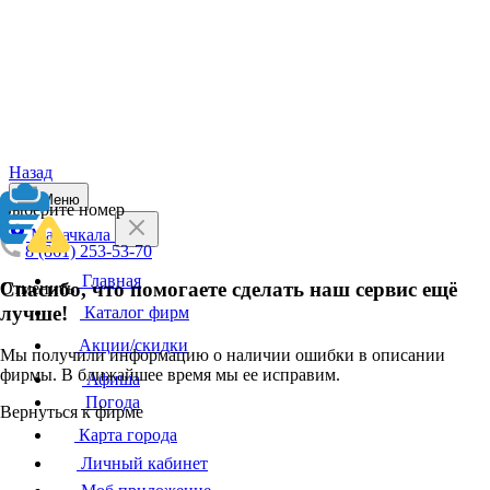
Назад
Меню
Выберите номер
Махачкала
8 (861) 253-53-70
Главная
Спасибо, что помогаете сделать наш сервис ещё
Отменить
лучше!
Каталог фирм
Акции/скидки
Мы получили информацию о наличии ошибки в описании
фирмы. В ближайшее время мы ее исправим.
Афиша
Погода
Вернуться к фирме
Карта города
Личный кабинет