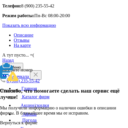
Телефон:
8 (900) 235-55-42
Режим работы:
Пн-Вс 08:00-20:00
Показать всю информацию
Описание
Отзывы
На карте
А тут пусто... =(
Назад
Меню
Выберите номер
Махачкала
8 (900) 235-55-42
Главная
Спасибо, что помогаете сделать наш сервис ещё
Отменить
лучше!
Каталог фирм
Акции/скидки
Мы получили информацию о наличии ошибки в описании
фирмы. В ближайшее время мы ее исправим.
Афиша
Погода
Вернуться к фирме