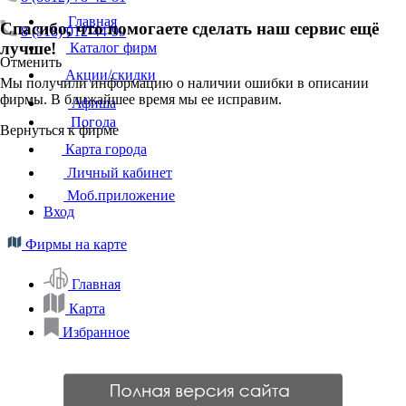
Главная
Спасибо, что помогаете сделать наш сервис ещё
8 (918) 012-44-99
лучше!
Каталог фирм
Отменить
Акции/скидки
Мы получили информацию о наличии ошибки в описании
фирмы. В ближайшее время мы ее исправим.
Афиша
Погода
Вернуться к фирме
Карта города
Личный кабинет
Моб.приложение
Вход
Фирмы на карте
Главная
Карта
Избранное