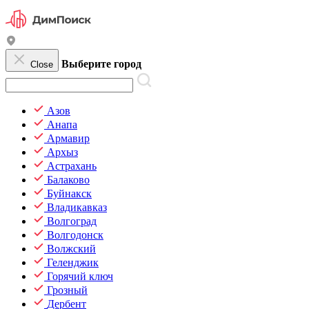
Выберите город
Close
Азов
Анапа
Армавир
Архыз
Астрахань
Балаково
Буйнакск
Владикавказ
Волгоград
Волгодонск
Волжский
Геленджик
Горячий ключ
Грозный
Дербент