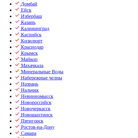
Домбай
Ейск
Избербаш
Казань
Калининград
Каспийск
Кизилюрт
Краснодар
Крымск
Майкоп
Махачкала
Минеральные Воды
Набережные челны
Назрань
Нальчик
Невинномысск
Новороссийск
Новочеркасск
Новошахтинск
Пятигорск
Ростов-на-Дону
Самара