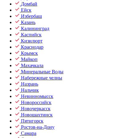
Домбай
Ейск
Избербаш
Казань
Калининград
Каспийск
Кизилюрт
Краснодар
Крымск
Майкоп
Махачкала
Минеральные Воды
Набережные челны
Назрань
Нальчик
Невинномысск
Новороссийск
Новочеркасск
Новошахтинск
Пятигорск
Ростов-на-Дону
Самара