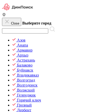
Выберите город
Close
Азов
Анапа
Армавир
Архыз
Астрахань
Балаково
Буйнакск
Владикавказ
Волгоград
Волгодонск
Волжский
Геленджик
Горячий ключ
Грозный
Дербент