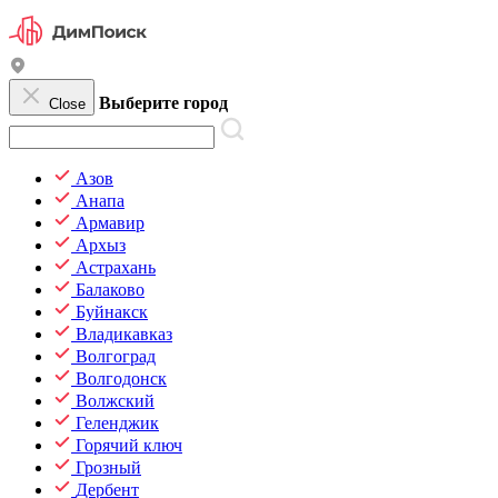
Выберите город
Close
Азов
Анапа
Армавир
Архыз
Астрахань
Балаково
Буйнакск
Владикавказ
Волгоград
Волгодонск
Волжский
Геленджик
Горячий ключ
Грозный
Дербент