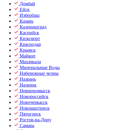
Домбай
Ейск
Избербаш
Казань
Калининград
Каспийск
Кизилюрт
Краснодар
Крымск
Майкоп
Махачкала
Минеральные Воды
Набережные челны
Назрань
Нальчик
Невинномысск
Новороссийск
Новочеркасск
Новошахтинск
Пятигорск
Ростов-на-Дону
Самара