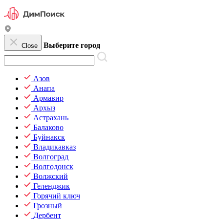
Выберите город
Close
Азов
Анапа
Армавир
Архыз
Астрахань
Балаково
Буйнакск
Владикавказ
Волгоград
Волгодонск
Волжский
Геленджик
Горячий ключ
Грозный
Дербент