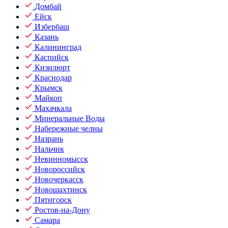
Домбай
Ейск
Избербаш
Казань
Калининград
Каспийск
Кизилюрт
Краснодар
Крымск
Майкоп
Махачкала
Минеральные Воды
Набережные челны
Назрань
Нальчик
Невинномысск
Новороссийск
Новочеркасск
Новошахтинск
Пятигорск
Ростов-на-Дону
Самара