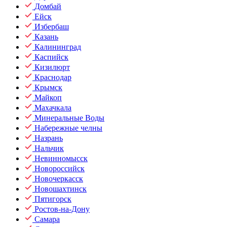
Домбай
Ейск
Избербаш
Казань
Калининград
Каспийск
Кизилюрт
Краснодар
Крымск
Майкоп
Махачкала
Минеральные Воды
Набережные челны
Назрань
Нальчик
Невинномысск
Новороссийск
Новочеркасск
Новошахтинск
Пятигорск
Ростов-на-Дону
Самара