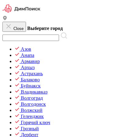
Выберите город
Close
Азов
Анапа
Армавир
Архыз
Астрахань
Балаково
Буйнакск
Владикавказ
Волгоград
Волгодонск
Волжский
Геленджик
Горячий ключ
Грозный
Дербент