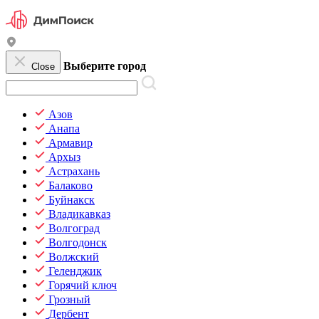
Выберите город
Close
Азов
Анапа
Армавир
Архыз
Астрахань
Балаково
Буйнакск
Владикавказ
Волгоград
Волгодонск
Волжский
Геленджик
Горячий ключ
Грозный
Дербент