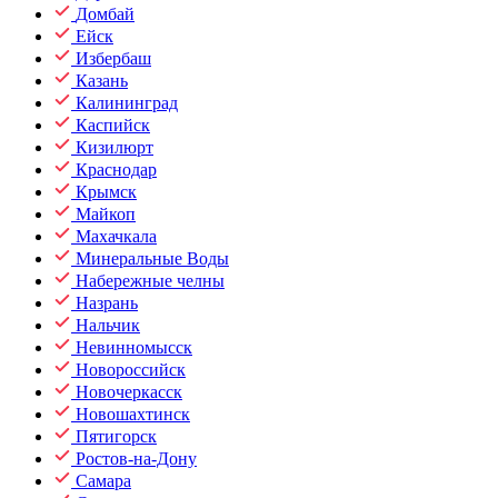
Домбай
Ейск
Избербаш
Казань
Калининград
Каспийск
Кизилюрт
Краснодар
Крымск
Майкоп
Махачкала
Минеральные Воды
Набережные челны
Назрань
Нальчик
Невинномысск
Новороссийск
Новочеркасск
Новошахтинск
Пятигорск
Ростов-на-Дону
Самара