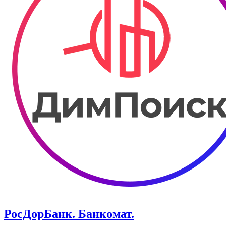
РосДорБанк. ​Банкомат.