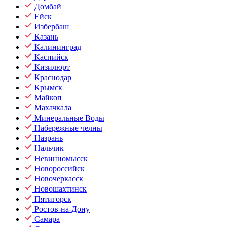
Домбай
Ейск
Избербаш
Казань
Калининград
Каспийск
Кизилюрт
Краснодар
Крымск
Майкоп
Махачкала
Минеральные Воды
Набережные челны
Назрань
Нальчик
Невинномысск
Новороссийск
Новочеркасск
Новошахтинск
Пятигорск
Ростов-на-Дону
Самара