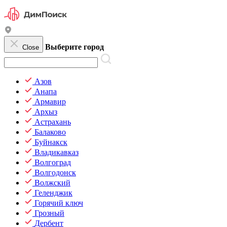
Выберите город
Close
Азов
Анапа
Армавир
Архыз
Астрахань
Балаково
Буйнакск
Владикавказ
Волгоград
Волгодонск
Волжский
Геленджик
Горячий ключ
Грозный
Дербент