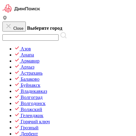
Выберите город
Close
Азов
Анапа
Армавир
Архыз
Астрахань
Балаково
Буйнакск
Владикавказ
Волгоград
Волгодонск
Волжский
Геленджик
Горячий ключ
Грозный
Дербент