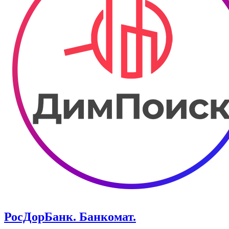
РосДорБанк. ​Банкомат.