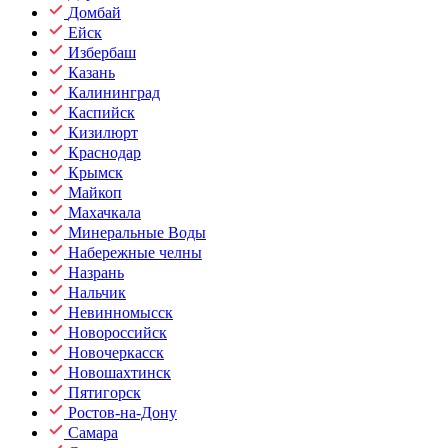
Домбай
Ейск
Избербаш
Казань
Калининград
Каспийск
Кизилюрт
Краснодар
Крымск
Майкоп
Махачкала
Минеральные Воды
Набережные челны
Назрань
Нальчик
Невинномысск
Новороссийск
Новочеркасск
Новошахтинск
Пятигорск
Ростов-на-Дону
Самара